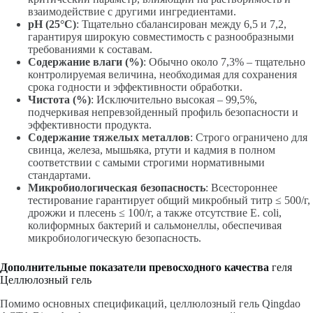
взаимодействие с другими ингредиентами.
pH (25°C)
: Тщательно сбалансирован между 6,5 и 7,2,
гарантируя широкую совместимость с разнообразными
требованиями к составам.
Содержание влаги (%)
: Обычно около 7,3% – тщательно
контролируемая величина, необходимая для сохранения
срока годности и эффективности обработки.
Чистота (%)
: Исключительно высокая – 99,5%,
подчеркивая непревзойденный профиль безопасности и
эффективности продукта.
Содержание тяжелых металлов
: Строго ограничено для
свинца, железа, мышьяка, ртути и кадмия в полном
соответствии с самыми строгими нормативными
стандартами.
Микробиологическая безопасность
: Всестороннее
тестирование гарантирует общий микробный титр ≤ 500/г,
дрожжи и плесень ≤ 100/г, а также отсутствие E. coli,
колиформных бактерий и сальмонеллы, обеспечивая
микробиологическую безопасность.
Дополнительные показатели превосходного качества
геля
Целлюлозный гель
Помимо основных спецификаций, целлюлозный гель Qingdao