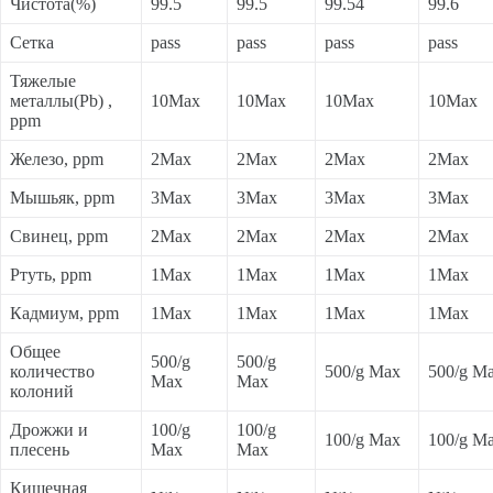
Чистота(%)
99.5
99.5
99.54
99.6
Сетка
pass
pass
pass
pass
Тяжелые
металлы(Pb) ,
10Max
10Max
10Max
10Max
ppm
Железо, ppm
2Max
2Max
2Max
2Max
Мышьяк, ppm
3Max
3Max
3Max
3Max
Свинец, ppm
2Max
2Max
2Max
2Max
Ртуть, ppm
1Max
1Max
1Max
1Max
Кадмиум, ppm
1Max
1Max
1Max
1Max
Общее
500/g
500/g
количество
500/g Max
500/g M
Max
Max
колоний
Дрожжи и
100/g
100/g
100/g Max
100/g M
плесень
Max
Max
Кишечная