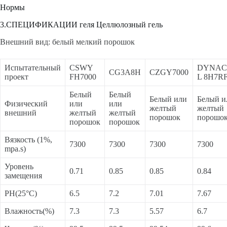
Нормы
3.СПЕЦИФИКАЦИИ геля Целлюлозный гель
Внешний вид: белый мелкий порошок
Испытательный
CSWY
DYNAC
CG3A8H
CZGY7000
проект
FH7000
L 8H7R
Белый
Белый
Белый или
Белый и
Физический
или
или
желтый
желтый
внешний
желтый
желтый
порошок
порошо
порошок
порошок
Вязкость (1%,
7300
7300
7300
7300
mpa.s)
Уровень
0.71
0.85
0.85
0.84
замещения
PH(25°C)
6.5
7.2
7.01
7.67
Влажность(%)
7.3
7.3
5.57
6.7