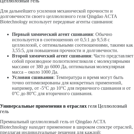
Целлюлозный гель
Для дальнейшего усиления механической прочности и
долговечности своего целлюлозного геля Qingdao ACTA
Biotechnology использует передовые агенты сшивания:
Первый химический агент сшивания
: Обычно
используется в соотношениях от 0,5:1 до 9,5:8 с
целлюлозой, с оптимальными соотношениями, такими как
3,55:5, для повышения прочности и долговечности.
Второй химический агент сшивания
: Часто представляет
собой производное полиэтиленгликоля с молекулярными
массами от 380 до 6000 Да, оптимальная молекулярная
масса – около 1000 Да.
Условия сшивания
: Температура и время могут быть
точно оптимизированы для конкретных применений,
например, от -5°C до 10°C для первичного сшивания и от
0°C до 80°C для вторичного сшивания.
Универсальные применения в отраслях
геля Целлюлозный
гель
Премиальный целлюлозный гель от Qingdao ACTA
Biotechnology находит применение в широком спектре отраслей,
предлагая индивидуальные решения для каждой: