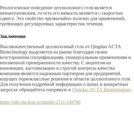
Реологическое поведение целлюлозного геля является
неньютоновским, то есть его вязкость меняется с скоростью
сдвига. Это свойство чрезвычайно полезно для применений,
требующих регулируемых характеристик течения.
Заключение
Высококачественный целлюлозный гель от Qingdao ACTA
Biotechnology выделяется на рынке благодаря своим
всесторонним спецификациям, универсальным применениям и
неизменной приверженности качеству. С акцентом на
инновации, кастомизацию и строгий контроль качества
компания является надежным партнером для предприятий,
ищущих первоклассные решения в области целлюлозного геля.
Для получения подробной информации о ценах и конкретных
запросах обращайтесь напрямую в
Qingdao ACTA Biotechnology
.
https://elib.sfu-kras.ru/handle/2311/149790