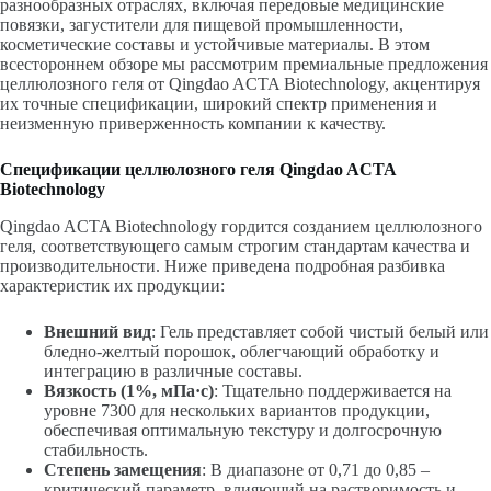
разнообразных отраслях, включая передовые медицинские
повязки, загустители для пищевой промышленности,
косметические составы и устойчивые материалы. В этом
всестороннем обзоре мы рассмотрим премиальные предложения
целлюлозного геля от Qingdao ACTA Biotechnology, акцентируя
их точные спецификации, широкий спектр применения и
неизменную приверженность компании к качеству.
Спецификации целлюлозного геля Qingdao ACTA
Biotechnology
Qingdao ACTA Biotechnology гордится созданием целлюлозного
геля, соответствующего самым строгим стандартам качества и
производительности. Ниже приведена подробная разбивка
характеристик их продукции:
Внешний вид
: Гель представляет собой чистый белый или
бледно-желтый порошок, облегчающий обработку и
интеграцию в различные составы.
Вязкость (1%, мПа·с)
: Тщательно поддерживается на
уровне 7300 для нескольких вариантов продукции,
обеспечивая оптимальную текстуру и долгосрочную
стабильность.
Степень замещения
: В диапазоне от 0,71 до 0,85 –
критический параметр, влияющий на растворимость и