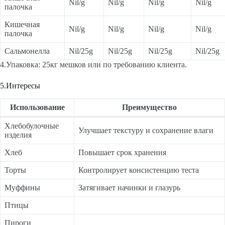
Nil/g
Nil/g
Nil/g
Nil/g
палочка
Кишечная
Nil/g
Nil/g
Nil/g
Nil/g
палочка
Сальмонелла
Nil/25g
Nil/25g
Nil/25g
Nil/25g
4.Упаковка: 25кг мешков или по требованию клиента.
5.Интересы
Использование
Преимущество
Хлебобулочные
Улучшает текстуру и сохранение влаги
изделия
Хлеб
Повышает срок хранения
Торты
Контролирует консистенцию теста
Муффины
Затягивает начинки и глазурь
Птицы
Пироги