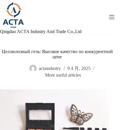
跳
过
内
容
Qingdao ACTA Industry And Trade Co.,Ltd
Целлюлозный гель: Высокое качество по конкурентной
цене
actaindustry
9 4 月, 2025
More useful articles