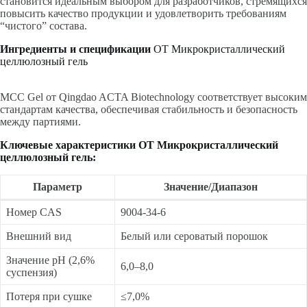
становится идеальным выбором для разработчиков, стремящихся
повысить качество продукции и удовлетворить требованиям
“чистого” состава.
Ингредиенты и спецификации
OT Микрокристаллический
целлюлозный гель
MCC Gel от Qingdao ACTA Biotechnology соответствует высоким
стандартам качества, обеспечивая стабильность и безопасность
между партиями.
Ключевые характеристики OT Микрокристаллический
целлюлозный гель:
Параметр
Значение/Диапазон
Номер CAS
9004-34-6
Внешний вид
Белый или сероватый порошок
Значение pH (2,6%
6,0–8,0
суспензия)
Потеря при сушке
≤7,0%