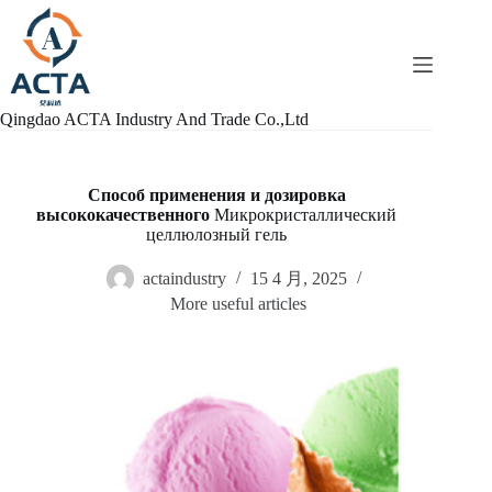
跳
过
内
容
Qingdao ACTA Industry And Trade Co.,Ltd
Способ применения и дозировка
высококачественного
Микрокристаллический
целлюлозный гель
actaindustry
15 4 月, 2025
More useful articles