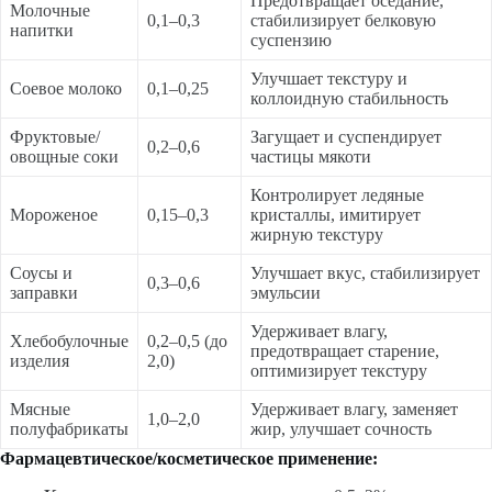
Предотвращает оседание,
Молочные
0,1–0,3
стабилизирует белковую
напитки
суспензию
Улучшает текстуру и
Соевое молоко
0,1–0,25
коллоидную стабильность
Фруктовые/
Загущает и суспендирует
0,2–0,6
овощные соки
частицы мякоти
Контролирует ледяные
Мороженое
0,15–0,3
кристаллы, имитирует
жирную текстуру
Соусы и
Улучшает вкус, стабилизирует
0,3–0,6
заправки
эмульсии
Удерживает влагу,
Хлебобулочные
0,2–0,5 (до
предотвращает старение,
изделия
2,0)
оптимизирует текстуру
Мясные
Удерживает влагу, заменяет
1,0–2,0
полуфабрикаты
жир, улучшает сочность
Фармацевтическое/косметическое применение: