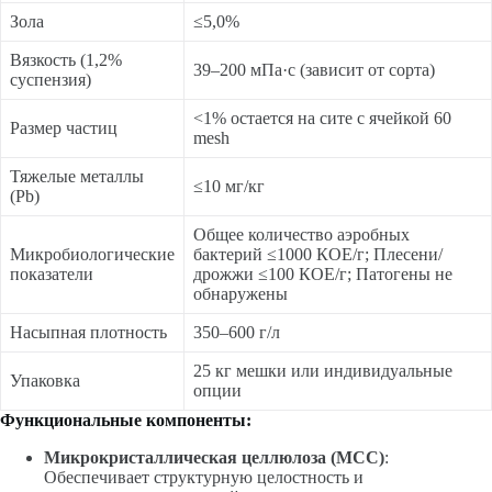
Зола
≤5,0%
Вязкость (1,2%
39–200 мПа·с (зависит от сорта)
суспензия)
<1% остается на сите с ячейкой 60
Размер частиц
mesh
Тяжелые металлы
≤10 мг/кг
(Pb)
Общее количество аэробных
Микробиологические
бактерий ≤1000 КОЕ/г; Плесени/
показатели
дрожжи ≤100 КОЕ/г; Патогены не
обнаружены
Насыпная плотность
350–600 г/л
25 кг мешки или индивидуальные
Упаковка
опции
Функциональные компоненты:
Микрокристаллическая целлюлоза (MCC)
:
Обеспечивает структурную целостность и