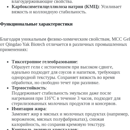
влагоудерживающие свойства.
Карбоксиметилцеллюлоза натрия (КМЦ)
: Усиливает
вязкость и коллоидную стабильность.
Функциональные характеристики
Благодаря уникальным физико-химическим свойствам, MCC Gel
от Qingdao Yak Biotech отличается в различных промышленных
применениях:
Тиксотропное гелеобразование
:
Образует гели с истончением при высоком сдвиге,
идеально подходит для соусов и напитков, требующих
однородной текстуры. Сохраняет вязкость во время
обработки, но свободно течет при разливке.
Термостойкость
:
Поддерживает стабильность эмульсии даже после
нагревания при 116°C в течение 3 часов, подходит для
стерилизованных молочных продуктов и консервов.
Имитация жира
:
Заменяет жир в мясных и молочных продуктах (например,
мороженом, мясных полуфабрикатах), снижая
калорийность, но сохраняя кремовую текстуру.
Контроль ледяных кристаллов
: