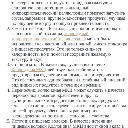
текстуры пищевых продуктов, придавая гладкую и
сливочную консистенцию. коллоидный
микрокристаллический целлюлозный помогает загустить
соусы, заправки и другие жидкостные продукты, улучшая
их ощущение во рту и общую привлекательность.
Заместитель жира: Благодаря способности имитировать
сенсорные свойства жира,
коллоидный
микрокристаллический целлюлозный
может быть
использован как частичный или полный заместитель жира
в пищевых продуктах. Это не только снижает
калорийность, но и помогает сохранить желаемую
текстуру и вкус.
Стабилизатор: В эмульсиях, суспензиях и пенах
Коллоидная МКЦ
действует как стабилизатор,
предотвращая отделение или осаждение ингредиентов.
Это обеспечивает единообразный и стабильный внешний
вид пищевых продуктов с течением времени.
Переносчик: Коллоидная МКЦ может служить в качестве
переносчика ароматов, красителей и других
функциональных ингредиентов в пищевых продуктах.
Она эффективно распределяет и диспергирует эти добавки
по всей продукту, обеспечивая равномерное
распределение и постоянные сенсорные свойства.
Источник пищевых волокон: В качестве источника
пищевых волокон Коллоидная МКЦ вносит свой вклад в