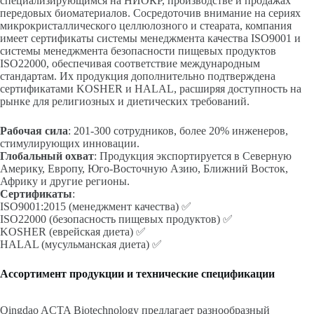
специализирующимся на НИОКР, производстве и продажах
передовых биоматериалов. Сосредоточив внимание на сериях
микрокристаллического целлюлозного и стеарата, компания
имеет сертификаты системы менеджмента качества ISO9001 и
системы менеджмента безопасности пищевых продуктов
ISO22000, обеспечивая соответствие международным
стандартам. Их продукция дополнительно подтверждена
сертификатами KOSHER и HALAL, расширяя доступность на
рынке для религиозных и диетических требований.
Рабочая сила
: 201-300 сотрудников, более 20% инженеров,
стимулирующих инновации.
Глобальный охват
: Продукция экспортируется в Северную
Америку, Европу, Юго-Восточную Азию, Ближний Восток,
Африку и другие регионы.
Сертификаты
:
ISO9001:2015 (менеджмент качества) ✅
ISO22000 (безопасность пищевых продуктов) ✅
KOSHER (еврейская диета) ✅
HALAL (мусульманская диета) ✅
Ассортимент продукции и технические спецификации
Qingdao ACTA Biotechnology предлагает разнообразный