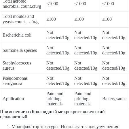
Total aerobic
≤1000
≤1000
≤1000
microbial count,cfu/g
Total moulds and
≤100
≤100
≤100
yeasts count，cfu/g
Not
Not
Not
Escherichia coli
detected/10g
detected/10g
detected/10g
Not
Not
Not
Salmonella species
detected/10g
detected/10g
detected/10g
Staphylococcus
Not
Not
Not
aureus
detected/10g
detected/10g
detected/10g
Pseudomonas
Not
Not
Not
aeruginosa
detected/10g
detected/10g
detected/10g
Paint and
Paint and
Application
printing
printing
Bakery,sauce
materials
materials
Применение
из
Коллоидный микрокристаллический
целлюлозный
Модификатор текстуры: Используется для улучшения