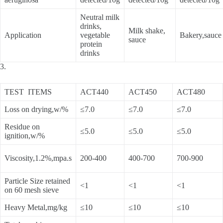
Neutral milk
drinks,
Milk shake,
Application
vegetable
Bakery,sauce
sauce
protein
drinks
3.
TEST ITEMS
ACT440
ACT450
ACT480
Loss on drying,w/%
≤7.0
≤7.0
≤7.0
Residue on
≤5.0
≤5.0
≤5.0
ignition,w/%
Viscosity,1.2%,mpa.s
200-400
400-700
700-900
Particle Size retained
<1
<1
<1
on 60 mesh sieve
Heavy Metal,mg/kg
≤10
≤10
≤10