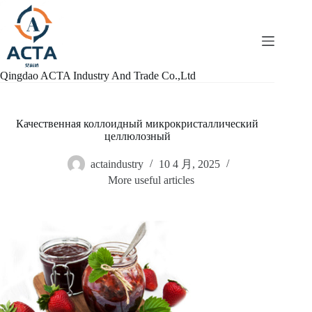
跳
过
内
容
Qingdao ACTA Industry And Trade Co.,Ltd
Качественная коллоидный микрокристаллический
целлюлозный
actaindustry
10 4 月, 2025
More useful articles