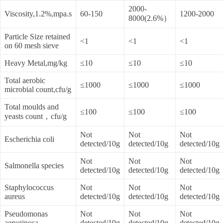
2000-
Viscosity,1.2%,mpa.s
60-150
1200-2000
8000(2.6%）
Particle Size retained
<1
<1
<1
on 60 mesh sieve
Heavy Metal,mg/kg
≤10
≤10
≤10
Total aerobic
≤1000
≤1000
≤1000
microbial count,cfu/g
Total moulds and
≤100
≤100
≤100
yeasts count，cfu/g
Not
Not
Not
Escherichia coli
detected/10g
detected/10g
detected/10g
Not
Not
Not
Salmonella species
detected/10g
detected/10g
detected/10g
Staphylococcus
Not
Not
Not
aureus
detected/10g
detected/10g
detected/10g
Pseudomonas
Not
Not
Not
aeruginosa
detected/10g
detected/10g
detected/10g