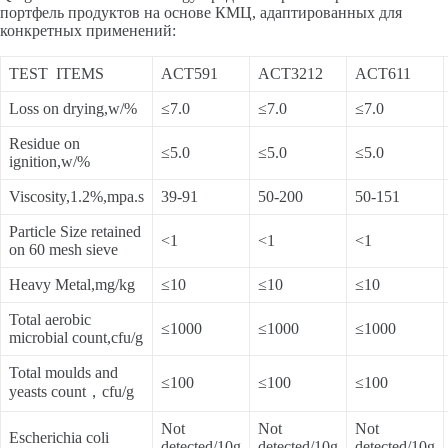
портфель продуктов на основе КМЦ, адаптированных для
конкретных применений:
TEST ITEMS
ACT591
ACT3212
ACT611
Loss on drying,w/%
≤7.0
≤7.0
≤7.0
Residue on
≤5.0
≤5.0
≤5.0
ignition,w/%
Viscosity,1.2%,mpa.s
39-91
50-200
50-151
Particle Size retained
<1
<1
<1
on 60 mesh sieve
Heavy Metal,mg/kg
≤10
≤10
≤10
Total aerobic
≤1000
≤1000
≤1000
microbial count,cfu/g
Total moulds and
≤100
≤100
≤100
yeasts count，cfu/g
Not
Not
Not
Escherichia coli
detected/10g
detected/10g
detected/10g