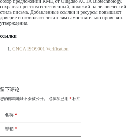
обзор предложений КМЦ от Qingdao ACTA Biotechnology,
сохраняя при этом естественный, похожий на человеческий
стиль письма. Добавленные ссылки и ресурсы повышают
доверие и позволяют читателям самостоятельно проверять
утверждения.
ссылки
CNCA ISO9001 Verification
留下评论
您的邮箱地址不会被公开。
必填项已用
*
标注
名称
*
邮箱
*