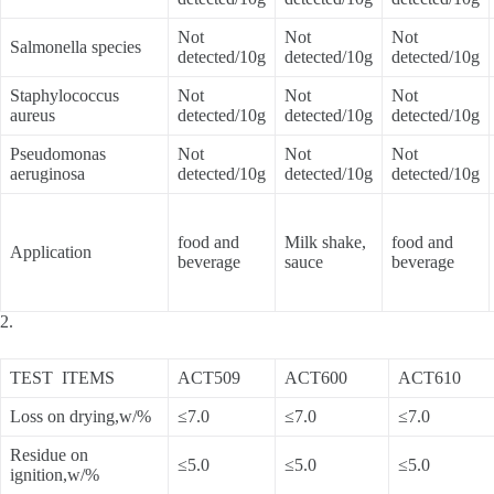
Not
Not
Not
Salmonella species
detected/10g
detected/10g
detected/10g
Staphylococcus
Not
Not
Not
aureus
detected/10g
detected/10g
detected/10g
Pseudomonas
Not
Not
Not
aeruginosa
detected/10g
detected/10g
detected/10g
food and
Milk shake,
food and
Application
beverage
sauce
beverage
2.
TEST ITEMS
ACT509
ACT600
ACT610
Loss on drying,w/%
≤7.0
≤7.0
≤7.0
Residue on
≤5.0
≤5.0
≤5.0
ignition,w/%