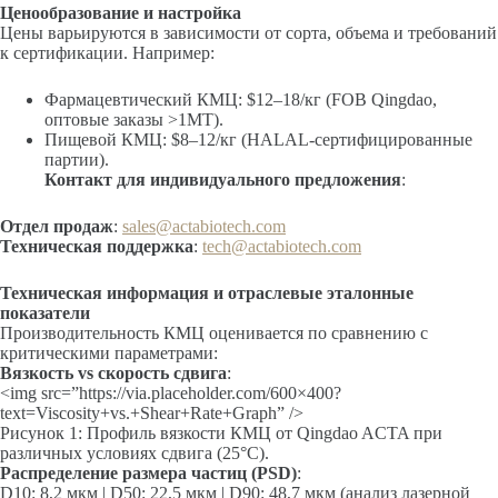
Ценообразование и настройка
Цены варьируются в зависимости от сорта, объема и требований
к сертификации. Например:
Фармацевтический КМЦ: $12–18/кг (FOB Qingdao,
оптовые заказы >1MT).
Пищевой КМЦ: $8–12/кг (HALAL-сертифицированные
партии).
Контакт для индивидуального предложения
:
Отдел продаж
:
sales@actabiotech.com
Техническая поддержка
:
tech@actabiotech.com
Техническая информация и отраслевые эталонные
показатели
Производительность КМЦ оценивается по сравнению с
критическими параметрами:
Вязкость vs скорость сдвига
:
<img src=”https://via.placeholder.com/600×400?
text=Viscosity+vs.+Shear+Rate+Graph” />
Рисунок 1: Профиль вязкости КМЦ от Qingdao ACTA при
различных условиях сдвига (25°C).
Распределение размера частиц (PSD)
:
D10: 8,2 мкм | D50: 22,5 мкм | D90: 48,7 мкм (анализ лазерной