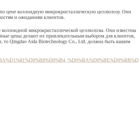
ю по цене коллоидную микрокристаллическую целлюлозу. Они
ностям и ожиданиям клиентов.
ене коллоидной микрокристаллической целлюлозы. Они известны
бные цены делают их привлекательным выбором для клиентов,
о Qingdao Aida Biotechnology Co., Ltd. должна быть вашим
E%D0%BA%D1%81%D0%B8%D0%B4_%D0%BA%D0%BE%D0%BB%D