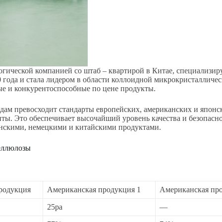
огической компанией со штаб – квартирой в Китае, специализи
0 года и стала лидером в области коллоидной микрокристаллич
ные и конкурентоспособные по цене продукты.
ам превосходит стандарты европейских, американских и японс
ты. Это обеспечивает высочайший уровень качества и безопасн
нскими, немецкими и китайскими продуктами.
еллюлозы
родукция
Американская продукция 1
Американская пр
25pa
—