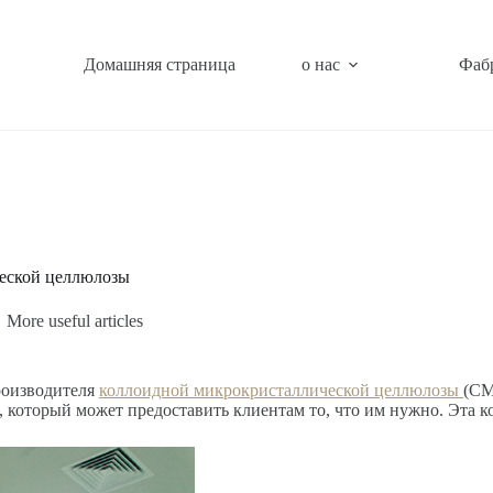
Домашняя страница
o нас
Фаб
еской целлюлозы
More useful articles
роизводителя
коллоидной микрокристаллической целлюлозы
(CM
который может предоставить клиентам то, что им нужно. Эта ком