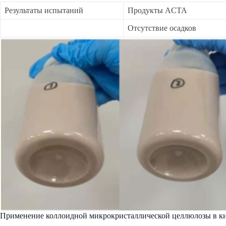
Результаты испытаний
Продукты ACTA
Отсутствие осадков
Применение коллоидной микрокристаллической целлюлозы в к