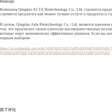
Выводы
Компания Qingdao ACTA Biotechnology Co., Ltd. стремится пр
стремятся предлагать как можно лучшие услуги и продукты и ст
В целом, Qingdao Aida Biotechnology Co., Ltd. является хоро
тем, что предлагают своим клиентам высококачественные колл
которые ищут экономически эффективные решения. Если вы нахо
первым выбором.
https://ru.wikipedia.org/wiki/%D0%9A%D1%80%D0
0%BB%D0%BE%D0%B8%D0%B4%D0%BD%D1%8B%D0%B9
留下评论