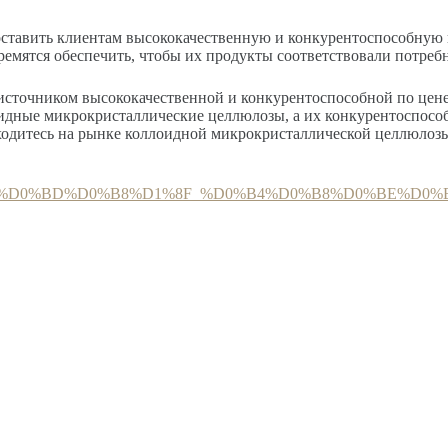
едоставить клиентам высококачественную и конкурентоспособну
ремятся обеспечить, чтобы их продукты соответствовали потреб
шим источником высококачественной и конкурентоспособной по ц
оидные микрокристаллические целлюлозы, а их конкурентоспосо
дитесь на рынке коллоидной микрокристаллической целлюлозы, т
%B5%D0%BC%D0%BD%D0%B8%D1%8F_%D0%B4%D0%B8%D0%B