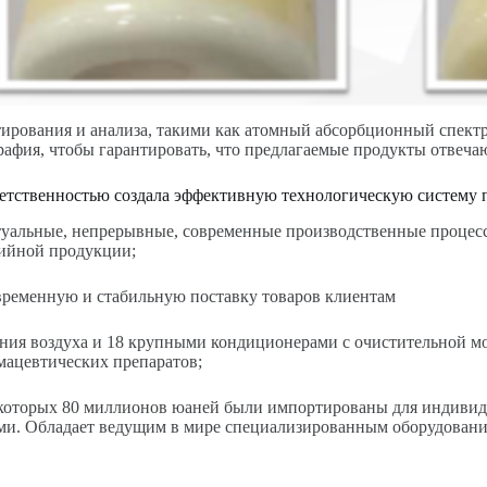
тирования и анализа, такими как атомный абсорбционный спект
афия, чтобы гарантировать, что предлагаемые продукты отвеча
етственностью создала эффективную технологическую систему 
уальные, непрерывные, современные производственные процессы
рийной продукции;
временную и стабильную поставку товаров клиентам
ия воздуха и 18 крупными кондиционерами с очистительной мощ
мацевтических препаратов;
которых 80 миллионов юаней были импортированы для индивиду
ами. Обладает ведущим в мире специализированным оборудован