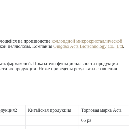
рующейся на производстве
коллоидной микрокристаллической
еской целлюлозы. Компания
Qingdao Acta Biotechnology Co., Ltd
.
ких фармакопей. Показатели функциональности продукции
ости их продукции. Ниже приведены результаты сравнения
одукция2
Китайская продукция
Торговая марка Acta
—
65 pa