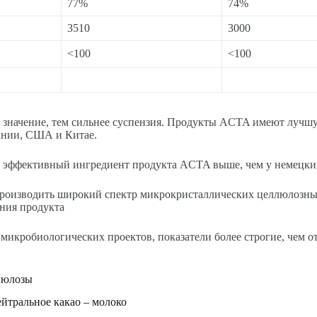
77%
74%
3510
3000
<100
<100
ше значение, тем сильнее суспензия. Продукты ACTA имеют лучш
ании, США и Китае.
 а эффективный ингредиент продукта ACTA выше, чем у немецки
 производить широкий спектр микрокристаллических целлюлозных
яния продукта
 микробиологических проектов, показатели более строгие, чем 
люлозы
йтральное какао – молоко