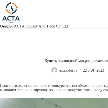
跳
过
内
容
Qingdao ACTA Industry And Trade Co.,Ltd
Купить коллоидной микрокристаллич
actaindustry
22 3 月, 2023
Поиск высококачественного и конкурентоспособного по цене п
компания, специализирующаяся на производстве этого продукта, 